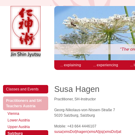
“The on
... explaining
... experiencing
...
Susa Hagen
Classes and Events
Practitioner, SH-Instructor
Practitioners and SH
(active)
Teachers Austria
Georg-Nikolaus-von-Nissen-Straße 7
Vienna
5020 Salzburg, Salzburg
Lower Austria
Mobile: +43 664 4446107
Upper Austria
susa(xmsDot)hagen(xmsAt)jsj(xmsDot)at
(active)
Salzburg