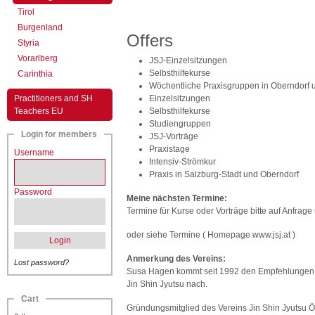
Tirol
Burgenland
Offers
Styria
Vorarlberg
JSJ-Einzelsitzungen
Selbsthilfekurse
Carinthia
Wöchentliche Praxisgruppen in Oberndorf 
Practitioners and SH
Einzelsitzungen
Teachers EU
Selbsthilfekurse
Studiengruppen
Login for members
JSJ-Vorträge
Praxistage
Username
Intensiv-Strömkur
Praxis in Salzburg-Stadt und Oberndorf
Password
Meine nächsten Termine:
Termine für Kurse oder Vorträge bitte auf Anfrage
oder siehe Termine ( Homepage www.jsj.at )
Login
Anmerkung des Vereins:
Lost password?
Susa Hagen kommt seit 1992 den Empfehlungen vo
Jin Shin Jyutsu nach.
Cart
Gründungsmitglied des Vereins Jin Shin Jyutsu Ö