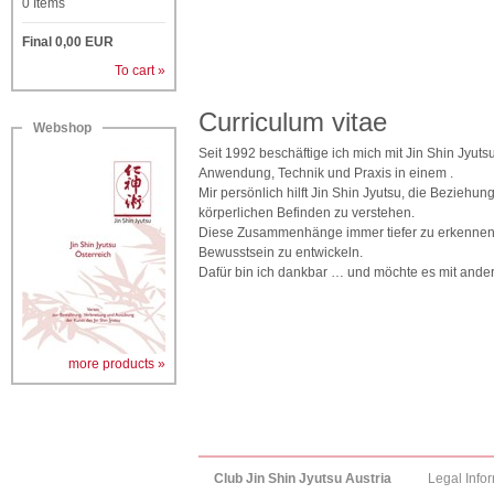
0
Items
Final
0,00
EUR
To cart »
Curriculum vitae
Webshop
Seit 1992 beschäftige ich mich mit Jin Shin Jyutsu
Anwendung, Technik und Praxis in einem .
Mir persönlich hilft Jin Shin Jyutsu, die Bezi
körperlichen Befinden zu verstehen.
Diese Zusammenhänge immer tiefer zu erkennen, h
Bewusstsein zu entwickeln.
Dafür bin ich dankbar … und möchte es mit ander
more products »
Club Jin Shin Jyutsu Austria
Legal Info