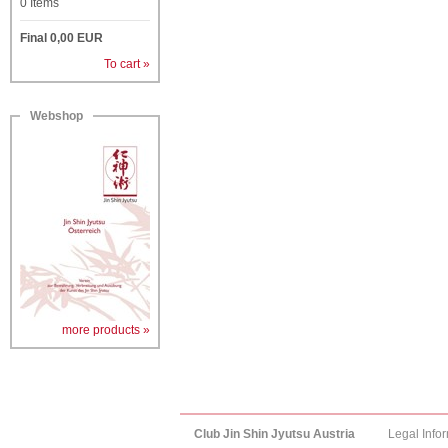
0
Items
Final
0,00
EUR
To cart »
Webshop
more products »
Club Jin Shin Jyutsu Austria
Legal Info