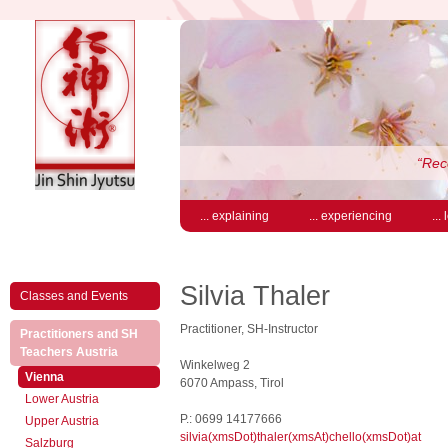
“Rece
... explaining
... experiencing
...
Silvia Thaler
Classes and Events
Practitioner, SH-Instructor
Practitioners and SH
(active)
Teachers Austria
Winkelweg 2
(active)
Vienna
6070 Ampass, Tirol
Lower Austria
P.: 0699 14177666
Upper Austria
silvia(xmsDot)thaler(xmsAt)chello(xmsDot)at
Salzburg