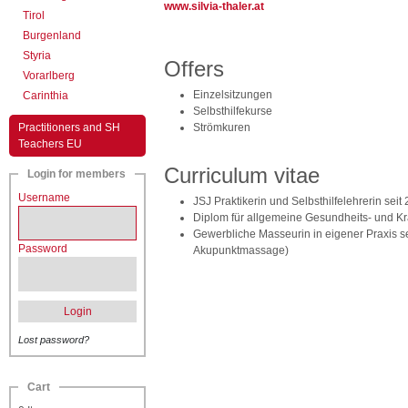
www.silvia-thaler.at
Tirol
Burgenland
Styria
Offers
Vorarlberg
Einzelsitzungen
Carinthia
Selbsthilfekurse
Practitioners and SH
Strömkuren
Teachers EU
Curriculum vitae
Login for members
Username
JSJ Praktikerin und Selbsthilfelehrerin seit
Diplom für allgemeine Gesundheits- und K
Gewerbliche Masseurin in eigener Praxis se
Password
Akupunktmassage)
Login
Lost password?
Cart