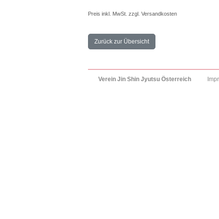
Preis inkl. MwSt. zzgl. Versandkosten
Zurück zur Übersicht
Verein Jin Shin Jyutsu Österreich
Imp