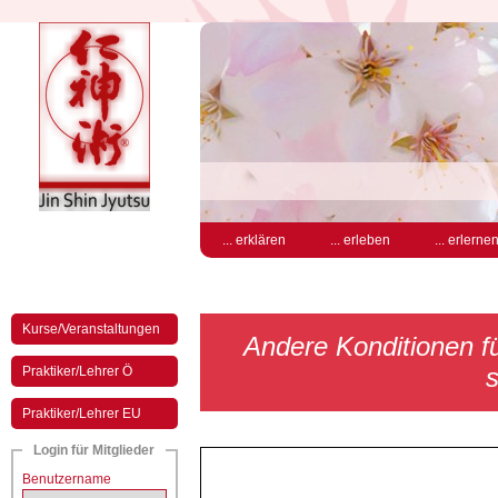
... erklären
... erleben
... erlerne
Kurse/Veranstaltungen
Andere Konditionen für
s
Praktiker/Lehrer Ö
Praktiker/Lehrer EU
Login für Mitglieder
Benutzername