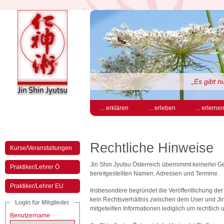
„Es gibt 
... erklären
... erleben
... erlerne
Rechtliche Hinweise
Kurse/Veranstaltungen
Jin Shin Jyutsu Österreich übernimmt keinerlei Gew
Praktiker/Lehrer Ö
bereitgestellten Namen, Adressen und Termine.
Praktiker/Lehrer EU
Insbesondere begründet die Veröffentlichung der
kein Rechtsverhältnis zwischen dem User und Jin 
Login für Mitglieder
mitgeteilten Informationen lediglich um rechtlich
Benutzername