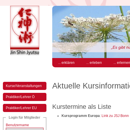
„Es gibt 
... erklären
... erleben
... erlerne
Aktuelle Kursinformat
Kurse/Veranstaltungen
Praktiker/Lehrer Ö
Kurstermine als Liste
Praktiker/Lehrer EU
Kursprogramm Europa
:
Link zu JSJ Bonn
Login für Mitglieder
Benutzername