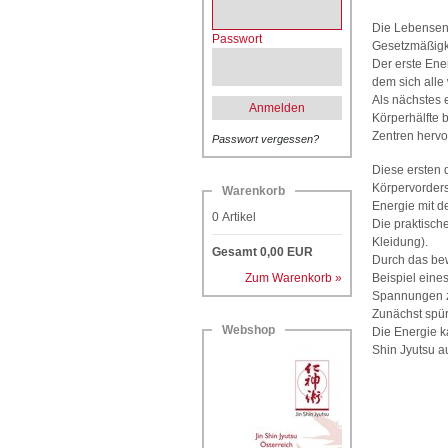
Die Lebensene
Passwort
Gesetzmäßigk
Der erste Ene
dem sich alle
Als nächstes 
Anmelden
Körperhälfte b
Zentren hervo
Passwort vergessen?
Diese ersten 
Körpervorderse
Warenkorb
Energie mit d
0
Artikel
Die praktisch
Kleidung).
Gesamt
0,00
EUR
Durch das be
Zum Warenkorb »
Beispiel eine
Spannungen z
Zunächst spür
Webshop
Die Energie k
Shin Jyutsu a