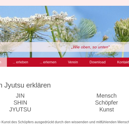
„Wie oben, so unten“
(aktiv)
n
... erleben
... erlernen
Verein
Download
Kontakt
n Jyutsu erklären
JIN
Mensch
SHIN
Schöpfer
JYUTSU
Kunst
e Kunst des Schöpfers ausgedrückt durch den wissenden und mitfühlenden Mensc