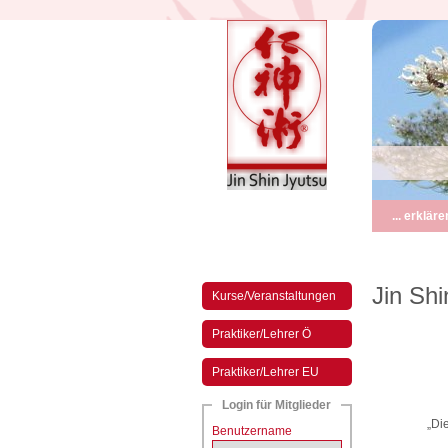
... erkläre
Jin Shi
Kurse/Veranstaltungen
Praktiker/Lehrer Ö
Praktiker/Lehrer EU
Login für Mitglieder
„Di
Benutzername