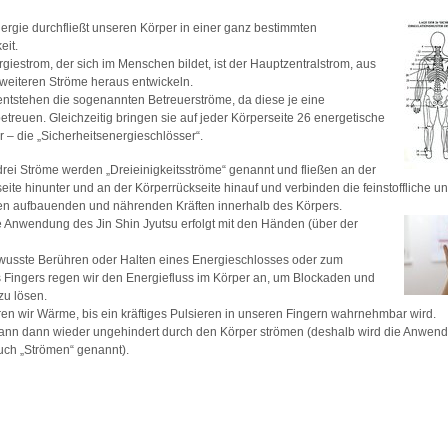
rgie durchfließt unseren Körper in einer ganz bestimmten
eit.
rgiestrom, der sich im Menschen bildet, ist der Hauptzentralstrom, aus
 weiteren Ströme heraus entwickeln.
entstehen die sogenannten Betreuerströme, da diese je eine
etreuen. Gleichzeitig bringen sie auf jeder Körperseite 26 energetische
r – die „Sicherheitsenergieschlösser“.
drei Ströme werden „Dreieinigkeitsströme“ genannt und fließen an der
ite hinunter und an der Körperrückseite hinauf und verbinden die feinstoffliche un
en aufbauenden und nährenden Kräften innerhalb des Körpers.
e Anwendung des Jin Shin Jyutsu erfolgt mit den Händen (über der
wusste Berühren oder Halten eines Energieschlosses oder zum
s Fingers regen wir den Energiefluss im Körper an, um Blockaden und
u lösen.
en wir Wärme, bis ein kräftiges Pulsieren in unseren Fingern wahrnehmbar wird.
ann dann wieder ungehindert durch den Körper strömen (deshalb wird die Anwend
uch „Strömen“ genannt).