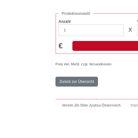
Produktauswahl
Anzahl
x
€
Preis inkl. MwSt. zzgl. Versandkosten
Zurück zur Übersicht
Verein Jin Shin Jyutsu Österreich
Imp