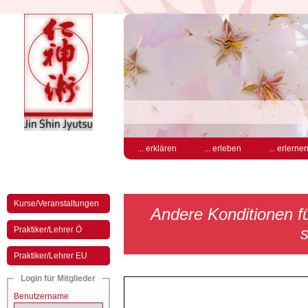
... erklären
... erleben
... erlerne
Kurse/Veranstaltungen
Andere Konditionen für
s
Praktiker/Lehrer Ö
Praktiker/Lehrer EU
Login für Mitglieder
Benutzername