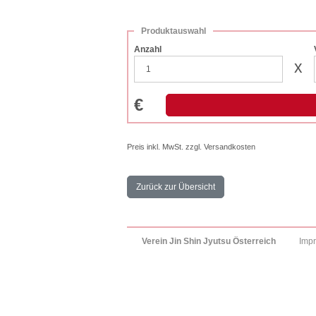
Produktauswahl
Anzahl
x
€
Preis inkl. MwSt. zzgl. Versandkosten
Zurück zur Übersicht
Verein Jin Shin Jyutsu Österreich
Imp