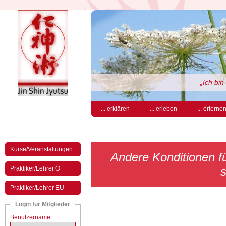
„Ich bi
... erklären
... erleben
... erlerne
Kurse/Veranstaltungen
Andere Konditionen für
s
Praktiker/Lehrer Ö
Praktiker/Lehrer EU
Login für Mitglieder
Benutzername