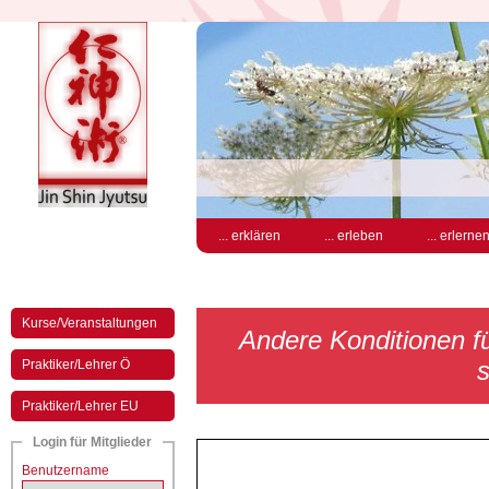
... erklären
... erleben
... erlerne
Kurse/Veranstaltungen
Andere Konditionen für
s
Praktiker/Lehrer Ö
Praktiker/Lehrer EU
Login für Mitglieder
Benutzername