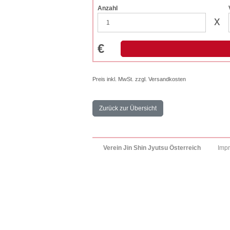
Anzahl
x
€
Preis inkl. MwSt. zzgl. Versandkosten
Zurück zur Übersicht
Verein Jin Shin Jyutsu Österreich
Imp