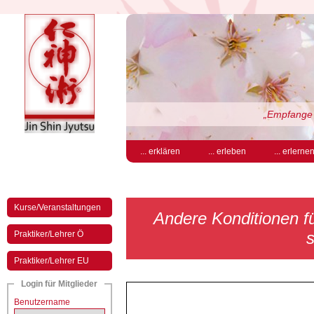
„Empfange 
... erklären
... erleben
... erlerne
Kurse/Veranstaltungen
Andere Konditionen für
s
Praktiker/Lehrer Ö
Praktiker/Lehrer EU
Login für Mitglieder
Benutzername