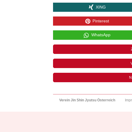
XING
Pinterest
WhatsApp
V
N
Verein Jin Shin Jyutsu Österreich
Imp