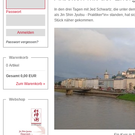
In den drei Tagen mit Jed Schwartz, die unter de
Passwort
als Jin Shin Jyutsu - Praktiker*in« standen, hat s
Stück näher gekommen.
Anmelden
Passwort vergessen?
Warenkorb
0
Artikel
Gesamt
0,00
EUR
Zum Warenkorb »
Webshop
Ein Kurs in S