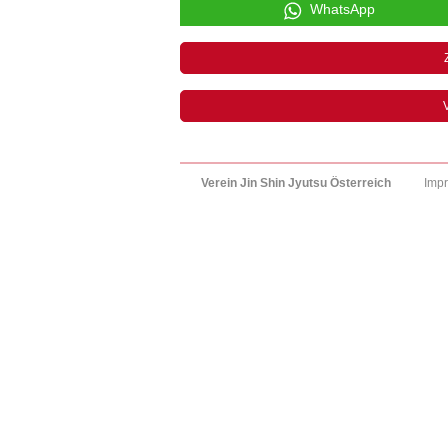
WhatsApp
V
Verein Jin Shin Jyutsu Österreich
Imp