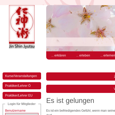
... erklären
... erleben
... erlerne
Kurse/Veranstaltungen
Praktiker/Lehrer Ö
V
Praktiker/Lehrer EU
Es ist gelungen
Login für Mitglieder
Benutzername
Es ist ein befriedigendes Gefühl, wenn man sein