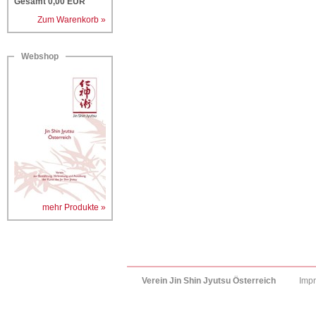
Gesamt
0,00
EUR
Zum Warenkorb »
Webshop
mehr Produkte »
Verein Jin Shin Jyutsu Österreich
Imp