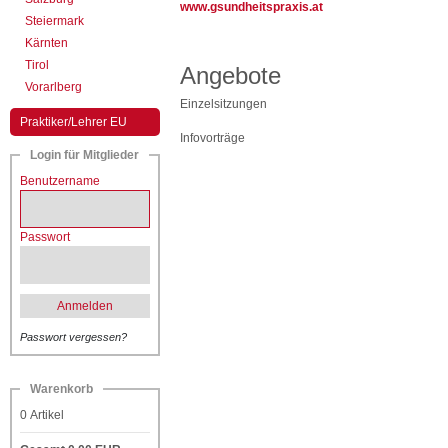
www.gsundheitspraxis.at
Steiermark
Kärnten
Tirol
Angebote
Vorarlberg
Einzelsitzungen
Praktiker/Lehrer EU
Infovorträge
Login für Mitglieder
Benutzername
Passwort
Anmelden
Passwort vergessen?
Warenkorb
0
Artikel