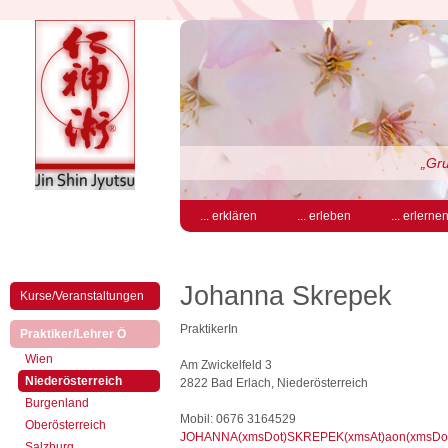
„Gru
... erklären
... erleben
... erlerne
Johanna Skrepek
Kurse/Veranstaltungen
PraktikerIn
(aktiv)
Praktiker/Lehrer Ö
Wien
Am Zwickelfeld 3
(aktiv)
Niederösterreich
2822 Bad Erlach, Niederösterreich
Burgenland
Mobil: 0676 3164529
Oberösterreich
JOHANNA(xmsDot)SKREPEK(xmsAt)aon(xmsDot
Salzburg