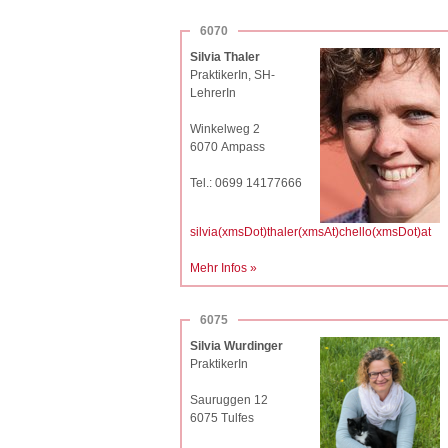
6070
Silvia Thaler
PraktikerIn, SH-
LehrerIn
Winkelweg 2
6070 Ampass
Tel.: 0699 14177666
silvia(xmsDot)thaler(xmsAt)chello(xmsDot)at
Mehr Infos »
6075
Silvia Wurdinger
PraktikerIn
Sauruggen 12
6075 Tulfes