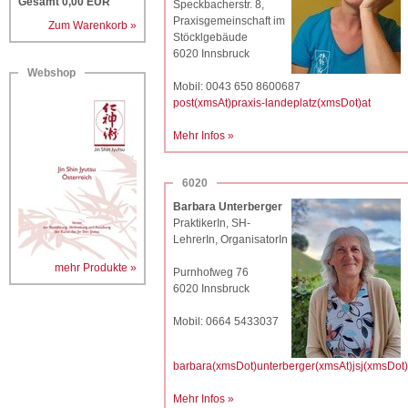
Gesamt
0,00
EUR
Speckbacherstr. 8,
Praxisgemeinschaft im
Zum Warenkorb »
Stöcklgebäude
6020 Innsbruck
Webshop
Mobil: 0043 650 8600687
post(xmsAt)praxis-landeplatz(xmsDot)at
Mehr Infos »
6020
Barbara Unterberger
PraktikerIn, SH-
LehrerIn, OrganisatorIn
mehr Produkte »
Purnhofweg 76
6020 Innsbruck
Mobil: 0664 5433037
barbara(xmsDot)unterberger(xmsAt)jsj(xmsDot)
Mehr Infos »