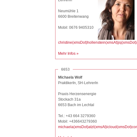
LehrerIn
Neumühle 1
6600 Breitenwang
Mobil: 0676 9405310
christine(xmsDot)hollenstein(xmsAt)jsj(xmsDot)
Mehr Infos »
6653
Michaela Wolf
PraktikerIn, SH-LehrerIn
Praxis Herzensenergie
Stockach 31a
6653 Bach im Lechtal
Tel.: +43 664 3279360
Mobil: +436643279360
michaela(xmsDot)atzl(xmsAt)icloud(xmsDot)co