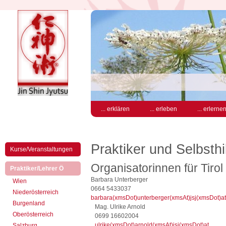
... erklären
... erleben
... erlerne
Praktiker und Selbsthil
Kurse/Veranstaltungen
Organisatorinnen für Tirol
(aktiv)
Praktiker/Lehrer Ö
Barbara Unterberger
Wien
0664 5433037
Niederösterreich
barbara(xmsDot)unterberger(xmsAt)jsj(xmsDot)at
Burgenland
Mag. Ulrike Arnold
Oberösterreich
0699 16602004
ulrike(xmsDot)arnold(xmsAt)jsj(xmsDot)at
Salzburg