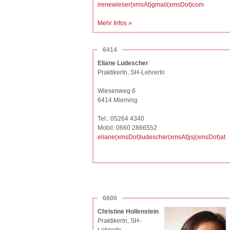
irenewieser(xmsAt)gmail(xmsDot)com
Mehr Infos »
6414
Eliane Ludescher
PraktikerIn, SH-LehrerIn
Wiesenweg 6
6414 Mieming
Tel.: 05264 4340
Mobil: 0660 2866552
eliane(xmsDot)ludescher(xmsAt)jsj(xmsDot)at
6600
Christine Hollenstein
PraktikerIn, SH-