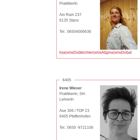
PraktikerIn
Am Rain 237
6135 Stans
Tel.: 06504006636
lisa(xmsDot)kirchler(xmsAt)gmx(xmsDot)at
6405
Irene Wieser
PraktikerIn, SH-
LehrerIn
Aue 306 / TOP 23
6405 Pfaffenhofen
Tel.: 0650 -9721106