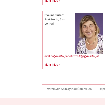
Mehr Infos »
Evelina Tarleff
PraktikerIn, SH-
LehrerIn
evelina(xmsDot)tarleff(xmsAt)jsj(xmsDot)at
Mehr Infos »
Verein Jin Shin Jyutsu Österreich
Imp