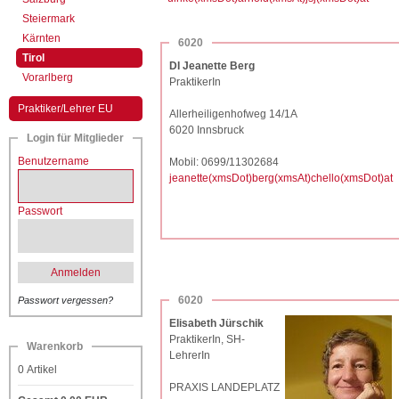
Steiermark
Kärnten
6020
(aktiv)
Tirol
DI Jeanette Berg
Vorarlberg
PraktikerIn
Praktiker/Lehrer EU
Allerheiligenhofweg 14/1A
6020 Innsbruck
Login für Mitglieder
Benutzername
Mobil: 0699/11302684
jeanette(xmsDot)berg(xmsAt)chello(xmsDot)at
Passwort
Anmelden
6020
Passwort vergessen?
Elisabeth Jürschik
PraktikerIn, SH-
Warenkorb
LehrerIn
0
Artikel
PRAXIS LANDEPLATZ