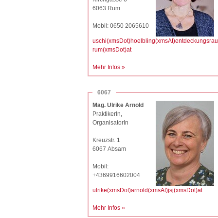
6063 Rum
Mobil: 0650 2065610
uschi(xmsDot)hoelbling(xmsAt)entdeckungsra
rum(xmsDot)at
Mehr Infos »
6067
Mag. Ulrike Arnold
PraktikerIn,
OrganisatorIn
Kreuzstr. 1
6067 Absam
Mobil:
+4369916602004
ulrike(xmsDot)arnold(xmsAt)jsj(xmsDot)at
Mehr Infos »