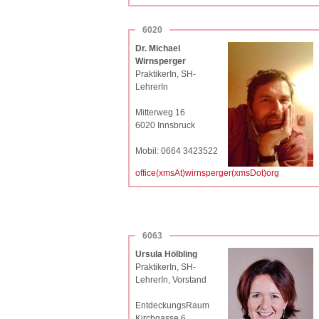
6020
Dr. Michael
Wirnsperger
PraktikerIn, SH-
LehrerIn
Mitterweg 16
6020 Innsbruck
Mobil: 0664 3423522
office(xmsAt)wirnsperger(xmsDot)org
6063
Ursula Hölbling
PraktikerIn, SH-
LehrerIn, Vorstand
EntdeckungsRaum
Kirchgasse 6