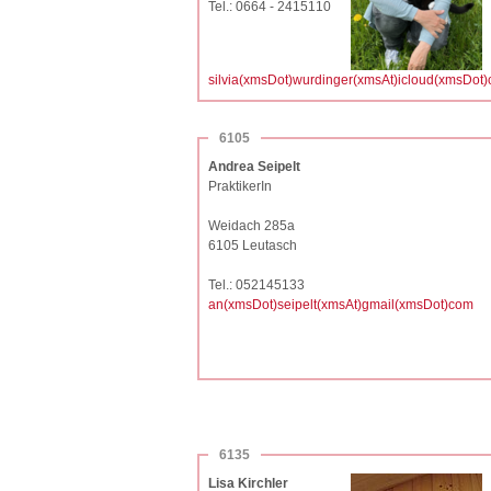
Tel.: 0664 - 2415110
silvia(xmsDot)wurdinger(xmsAt)icloud(xmsDot
6105
Andrea Seipelt
PraktikerIn
Weidach 285a
6105 Leutasch
Tel.: 052145133
an(xmsDot)seipelt(xmsAt)gmail(xmsDot)com
6135
Lisa Kirchler