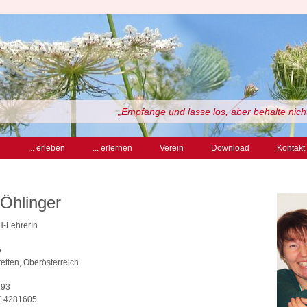
„Empfange und lasse los, aber behalte nich
n
... erleben
... erlernen
Verein
Download
Kontakt
 Öhlinger
SH-LehrerIn
5
tten, Oberösterreich
793
814281605