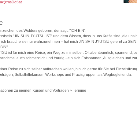
mx(xmsDot)at
e
ernzeichen des Widders geboren, der sagt: "ICH BIN".
stsein "JIN SHIN JYUTSU IST" und dem Wissen, dass in uns Kräfte sind, die uns 
 – ich brauche sie nur wahrzunehmen – hat mich JIN SHIN JYUTSU gelehrt zu SE
BIN".
SU ist für mich eine Reise, ein Weg zu mir selber: Oft abenteuerlich, spannend, b
anchmal auch schmerzlich und traurig - ein sich Entspannen, Ausgleichen und zu
iner Reise zu sich selber aufbrechen wollen, bin ich gerne für Sie bei Einzelsitzun
rträgen, Selbsthilfekursen, Workshops und Praxisgruppen als Wegbegleiter da.
mationen zu meinen Kursen und Vorträgen > Termine