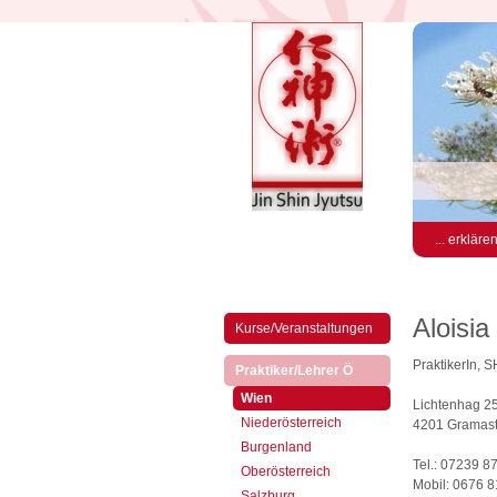
... erkläre
Aloisia
Kurse/Veranstaltungen
PraktikerIn, 
(aktiv)
Praktiker/Lehrer Ö
(aktiv)
Wien
Lichtenhag 2
Niederösterreich
4201 Gramaste
Burgenland
Tel.: 07239 8
Oberösterreich
Mobil: 0676 
Salzburg