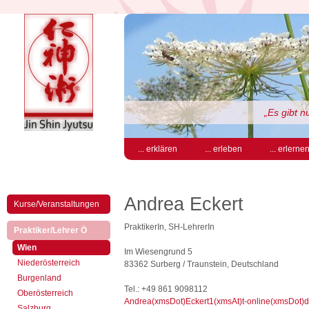
„Es gibt 
... erklären
... erleben
... erlerne
Andrea Eckert
Kurse/Veranstaltungen
PraktikerIn, SH-LehrerIn
(aktiv)
Praktiker/Lehrer Ö
(aktiv)
Wien
Im Wiesengrund 5
Niederösterreich
83362 Surberg / Traunstein, Deutschland
Burgenland
Tel.: +49 861 9098112
Oberösterreich
Andrea(xmsDot)Eckert1(xmsAt)t-online(xmsDot)
Salzburg