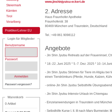
www.jinshinjyutsu-eckert.de
Steiermark
2. Adresse
Kärnten
Tirol
Haus Fraunhofer Apotheke
Fraunhoferstr. 38
Vorarlberg
80469 München und Traunstein, Deutschland
Praktiker/Lehrer EU
Tel.: +49 861 9098112
Login für Mitglieder
Benutzername
Angebote
- Jin Shin Jyutsu Retreats auf der Fraueninsel, 
Passwort
* 18.-22..Juni 2025 * 5.-7. Dez. 2025 * 10.-14.Jun
- Jin Shin Jyutsu Strömen für Tiere im Allgäu be
Anmelden
einen Tierströmkurs (Pferde, Hunde, Katzen, Kühe,
Passwort vergessen?
- online-Jin Shin Jyutsu Selbsthilfe Übungsaben
- Jin Shin Jyutsu Intensiv-Urlaub im Chiemgau
Warenkorb
- Einzelanwendungen in Traunstein und Münche
0
Artikel
- Selbsthilfe Kurse I, II, III nach Mary Burmeiste