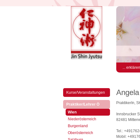
... erkläre
Angela
Kurse/Veranstaltungen
PraktikerIn, 
(aktiv)
Praktiker/Lehrer Ö
(aktiv)
Wien
Innsbrucker St
Niederösterreich
82481 Mitten
Burgenland
Tel.: +49176
Oberösterreich
Mobil: +491
Salzburg