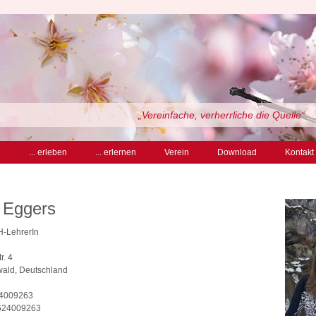
„Vereinfache, verherrliche die Quelle“
n
... erleben
... erlernen
Verein
Download
Kontakt
 Eggers
SH-LehrerIn
r. 4
wald, Deutschland
24009263
7624009263