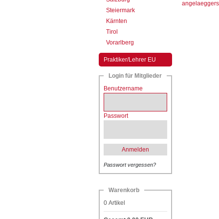
angelaeggers
Steiermark
Kärnten
Tirol
Vorarlberg
Praktiker/Lehrer EU
Login für Mitglieder
Benutzername
Passwort
Anmelden
Passwort vergessen?
Warenkorb
0
Artikel