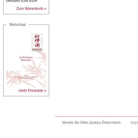
Gesamt
0,00
EUR
Zum Warenkorb »
Webshop
mehr Produkte »
Verein Jin Shin Jyutsu Österreich
Imp