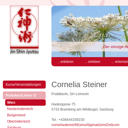
„Der einzige At
... erklären
... erleben
... erlerne
Cornelia Steiner
Kurse/Veranstaltungen
PraktikerIn, SH-LehrerIn
(aktiv)
Praktiker/Lehrer Ö
(aktiv)
Wien
Hadergasse 75
Niederösterreich
5733 Bramberg am Wildkogel, Salzburg
Burgenland
Tel.: +436644339230
Oberösterreich
corneliasteiner68(xmsAt)gmail(xmsDot)com
Salzburg