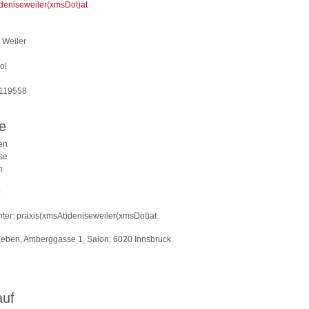
deniseweiler(xmsDot)at
 Weiler
ol
5119558
e
en
rse
n
:
ter:
praxis(xmsAt)deniseweiler(xmsDot)at
Leben, Amberggasse 1, Salon, 6020 Innsbruck.
auf