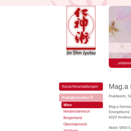
... erkläre
Mag.a 
Kurse/Veranstaltungen
PraktikerIn, 
(aktiv)
Praktiker/Lehrer Ö
(aktiv)
Wien
Mag.a Denise
Niederösterreich
Energetische 
6020 Innsbruck
Burgenland
Oberösterreich
Mobil: 0650 
Salzburg