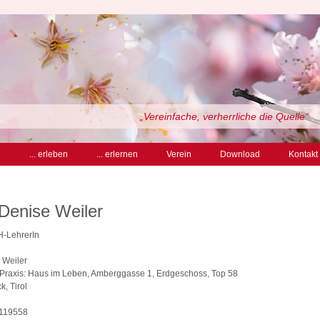
„Vereinfache, verherrliche die Quelle“
n
... erleben
... erlernen
Verein
Download
Kontakt
Denise Weiler
SH-LehrerIn
 Weiler
Praxis: Haus im Leben, Amberggasse 1, Erdgeschoss, Top 58
, Tirol
5119558