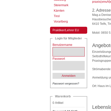
praxis(xmsAt)
Steiermark
2. Adresse
Kärnten
Mag.a Denise
Tirol
Hausbesuche
Vorarlberg
6410 Telfs, Tir
Praktiker/Lehrer EU
Mobil: 0650 
Login für Mitglieder
Angebot
Benutzername
Einzelsitzung
Selbsthilfeku
Passwort
Praxisgruppe
Strömabende
Anmelden
Anmeldung un
Passwort vergessen?
Ort: Haus im 
Warenkorb
0
Artikel
Lebensl