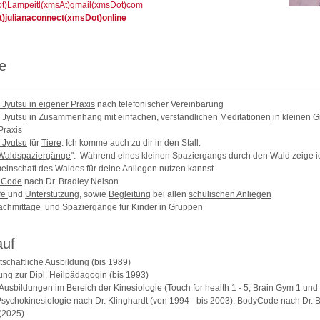
ot)Lampeitl(xmsAt)gmail(xmsDot)com
t)julianaconnect(xmsDot)online
e
 Jyutsu in eigener Praxis
nach telefonischer Vereinbarung
 Jyutsu
in Zusammenhan
g
mit einfachen, verständlichen
Meditationen
in kleinen G
Praxis
 Jyutsu
für
Tiere
. Ich komme auch zu dir in den Stall.
 Waldspaziergänge
": Während eines kleinen Spaziergangs durch den Wald zeige ic
einschaft des Waldes für deine Anliegen nutzen kannst.
nCode
nach Dr. Bradley Nelson
fe
und
Unterstützung,
sowie
Begleitung
bei allen
schulischen Anliegen
achmittage
und
Spaziergänge
für Kinder in Gruppen
auf
tschaftliche Ausbildung (bis 1989)
ung zur Dipl. Heilpädagogin (bis 1993)
Ausbildungen im Bereich der Kinesiologie (Touch for health 1 - 5, Brain Gym 1 und 
Psychokinesiologie nach Dr. Klinghardt (von 1994 - bis 2003), BodyCode nach Dr. 
(2025)