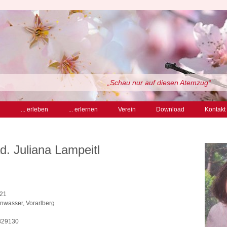
„Schau nur auf diesen Atemzug“
n
... erleben
... erlernen
Verein
Download
Kontakt
d. Juliana Lampeitl
 21
nwasser, Vorarlberg
829130