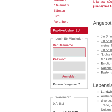
juliana(xmsD
Steiermark
juliana(xmsA
Kärnten
Tirol
Vorarlberg
Angebot
Praktiker/Lehrer EU
Jin Shin
Login für Mitglieder
Jin Shin
Benutzername
meiner 
Jin Shin
"
Lichte
die Gem
Passwort
Emotio
Nachhil
Basteln
Anmelden
Lebensl
Passwort vergessen?
Landwir
Ausbild
Warenkorb
diverse 
0
Artikel
Trade, 
Nelson 