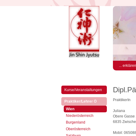
... erkläre
Dipl.Pä
Kurse/Veranstaltungen
PraktikerIn
(aktiv)
Praktiker/Lehrer Ö
(aktiv)
Wien
Juliana
Niederösterreich
Obere Gasse
6835 Zwische
Burgenland
Oberösterreich
Mobil: 06508
Salzburg