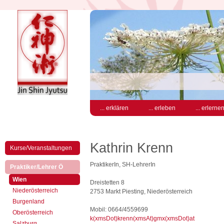
... erklären
... erleben
... erlerne
Kathrin Krenn
Kurse/Veranstaltungen
PraktikerIn, SH-LehrerIn
(aktiv)
Praktiker/Lehrer Ö
(aktiv)
Wien
Dreistetten 8
Niederösterreich
2753 Markt Piesting, Niederösterreich
Burgenland
Mobil: 0664/4559699
Oberösterreich
k(xmsDot)krenn(xmsAt)gmx(xmsDot)at
Salzburg