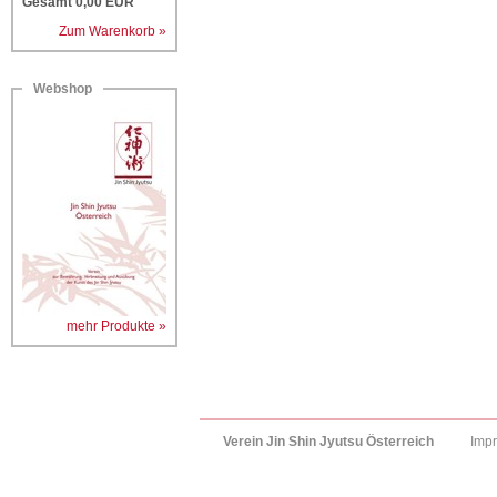
Gesamt
0,00
EUR
Zum Warenkorb »
Webshop
mehr Produkte »
Verein Jin Shin Jyutsu Österreich
Imp