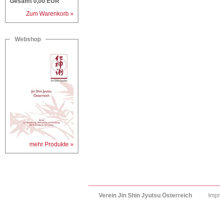
Gesamt
0,00
EUR
Zum Warenkorb »
Webshop
mehr Produkte »
Verein Jin Shin Jyutsu Österreich
Imp