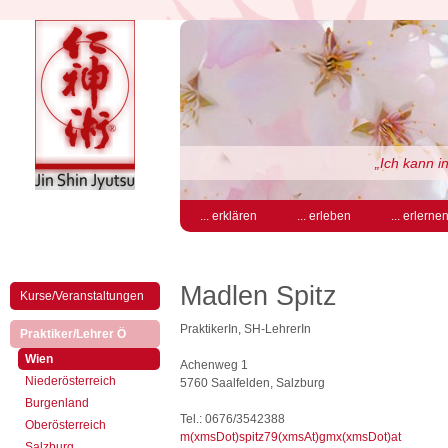
„Ich kann i
... erklären
... erleben
... erlerne
Madlen Spitz
Kurse/Veranstaltungen
PraktikerIn, SH-LehrerIn
(aktiv)
Praktiker/Lehrer Ö
(aktiv)
Wien
Achenweg 1
Niederösterreich
5760 Saalfelden, Salzburg
Burgenland
Tel.: 0676/3542388
Oberösterreich
m(xmsDot)spitz79(xmsAt)gmx(xmsDot)at
Salzburg