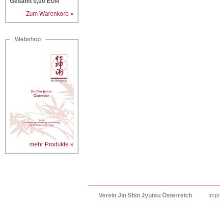
Gesamt
0,00
EUR
Zum Warenkorb »
Webshop
mehr Produkte »
Verein Jin Shin Jyutsu Österreich
Imp