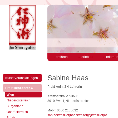
... erklären
... erleben
... erlerne
Sabine Haas
Kurse/Veranstaltungen
PraktikerIn, SH-LehrerIn
(aktiv)
Praktiker/Lehrer Ö
(aktiv)
Wien
Kremserstraße 53/2/6
Niederösterreich
3910 Zwettl, Niederösterreich
Burgenland
Mobil: 0660 2183632
Oberösterreich
sabine(xmsDot)haas(xmsAt)jsj(xmsDot)at
Salzburg