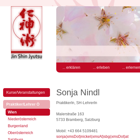
... erklären
... erleben
... erlerne
Sonja Nindl
Kurse/Veranstaltungen
PraktikerIn, SH-LehrerIn
(aktiv)
Praktiker/Lehrer Ö
(aktiv)
Wien
Malerstraße 163
Niederösterreich
5733 Bramberg, Salzburg
Burgenland
Mobil: +43 664 5109481
Oberösterreich
sonja(xmsDot)nickel(xmsAt)sbg(xmsDot)at
Salzburg