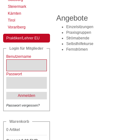
Steiermark
Kärnten
Angebote
Tirol
Einzelsitzungen
Vorarlberg
Praxisgruppen
Praktiker/Lehrer EU
Strömabende
Selbsthilfekurse
Login für Mitglieder
Fernströmen
Benutzername
Passwort
Anmelden
Passwort vergessen?
Warenkorb
0
Artikel