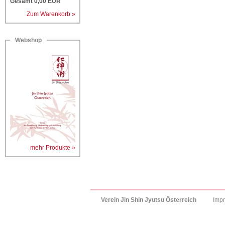
Gesamt
0,00
EUR
Zum Warenkorb »
Webshop
mehr Produkte »
Verein Jin Shin Jyutsu Österreich
Imp