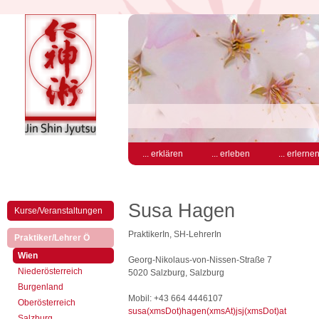
... erklären
... erleben
... erlerne
Susa Hagen
Kurse/Veranstaltungen
PraktikerIn, SH-LehrerIn
(aktiv)
Praktiker/Lehrer Ö
(aktiv)
Wien
Georg-Nikolaus-von-Nissen-Straße 7
Niederösterreich
5020 Salzburg, Salzburg
Burgenland
Mobil: +43 664 4446107
Oberösterreich
susa(xmsDot)hagen(xmsAt)jsj(xmsDot)at
Salzburg