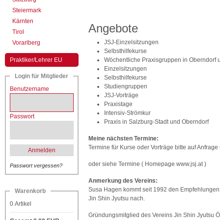
Steiermark
Kärnten
Angebote
Tirol
JSJ-Einzelsitzungen
Vorarlberg
Selbsthilfekurse
Praktiker/Lehrer EU
Wöchentliche Praxisgruppen in Oberndorf 
Einzelsitzungen
Login für Mitglieder
Selbsthilfekurse
Studiengruppen
Benutzername
JSJ-Vorträge
Praxistage
Intensiv-Strömkur
Passwort
Praxis in Salzburg-Stadt und Oberndorf
Meine nächsten Termine:
Termine für Kurse oder Vorträge bitte auf Anfrage
Anmelden
oder siehe Termine ( Homepage www.jsj.at )
Passwort vergessen?
Anmerkung des Vereins:
Susa Hagen kommt seit 1992 den Empfehlungen vo
Warenkorb
Jin Shin Jyutsu nach.
0
Artikel
Gründungsmitglied des Vereins Jin Shin Jyutsu Ö