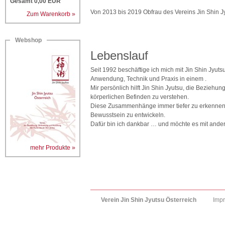
Gesamt
0,00
EUR
Von 2013 bis 2019 Obfrau des Vereins Jin Shin J
Zum Warenkorb »
Webshop
Lebenslauf
Seit 1992 beschäftige ich mich mit Jin Shin Jyutsu
Anwendung, Technik und Praxis in einem .
Mir persönlich hilft Jin Shin Jyutsu, die Bezi
körperlichen Befinden zu verstehen.
Diese Zusammenhänge immer tiefer zu erkennen, h
Bewusstsein zu entwickeln.
Dafür bin ich dankbar … und möchte es mit ander
mehr Produkte »
Verein Jin Shin Jyutsu Österreich
Imp