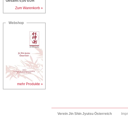
Gesamt
0,00
EUR
Zum Warenkorb »
Webshop
mehr Produkte »
Verein Jin Shin Jyutsu Österreich
Imp