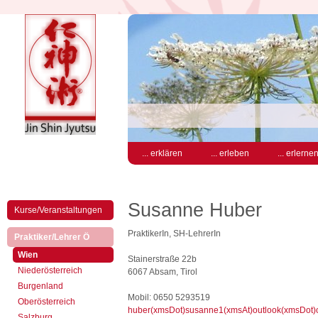
... erklären
... erleben
... erlerne
Susanne Huber
Kurse/Veranstaltungen
PraktikerIn, SH-LehrerIn
(aktiv)
Praktiker/Lehrer Ö
(aktiv)
Wien
Stainerstraße 22b
Niederösterreich
6067 Absam, Tirol
Burgenland
Mobil: 0650 5293519
Oberösterreich
huber(xmsDot)susanne1(xmsAt)outlook(xmsDot
Salzburg