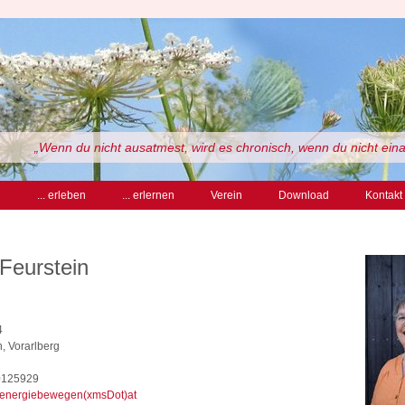
„Wenn du nicht ausatmest, wird es chronisch, wenn du nicht einat
n
... erleben
... erlernen
Verein
Download
Kontakt
 Feurstein
4
, Vorarlberg
0125929
)energiebewegen(xmsDot)at