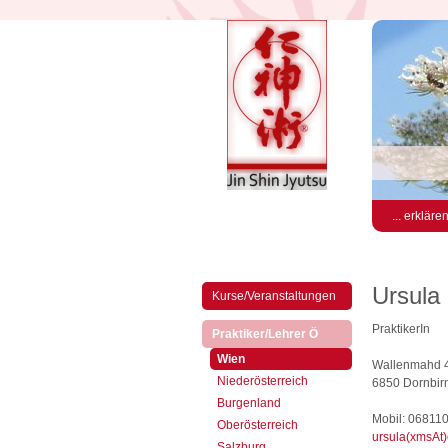
... erkläre
Ursula
Kurse/Veranstaltungen
PraktikerIn
(aktiv)
Praktiker/Lehrer Ö
(aktiv)
Wien
Wallenmahd 
Niederösterreich
6850 Dornbirn
Burgenland
Mobil: 06811
Oberösterreich
ursula(xmsAt
Salzburg