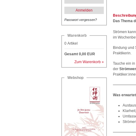
Anmelden
Beschreibun
Passwort vergessen?
Das Thema de
Strömen kann 
Warenkorb
im Wochenbett
0
Artikel
Bindung und S
Praktikerin.
Gesamt
0,00
EUR
Zum Warenkorb »
Tauche ein in
der
Strömwer
Praktiker:inne
Webshop
Was erwartet
Austaus
Klarhei
Umfass
Strömen