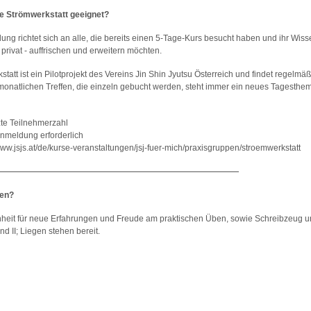
ie Strömwerkstatt geeignet?
ung richtet sich an alle, die bereits einen 5-Tage-Kurs besucht haben und ihr Wisse
 privat - auffrischen und erweitern möchten.
tatt ist ein Pilotprojekt des Vereins Jin Shin Jyutsu Österreich und findet regelmäßi
onatlichen Treffen, die einzeln gebucht werden, steht immer ein neues Tagesthe
te Teilnehmerzahl
Anmeldung erforderlich
www.jsjs.at/de/kurse-veranstaltungen/jsj-fuer-mich/praxisgruppen/stroemwerkstatt
gen?
nheit für neue Erfahrungen und Freude am praktischen Üben, sowie Schreibzeug u
nd II; Liegen stehen bereit.