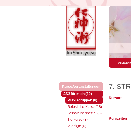
... erkläre
7. ST
Kurse/Veranstaltungen
(aktiv)
(aktiv)
JSJ für mich (39)
Kursort
(aktiv)
Praxisgruppen (8)
Selbsthilfe-Kurse (18)
Selbsthilfe spezial (3)
Kurszeiten
Tierkurse (3)
Vorträge (0)