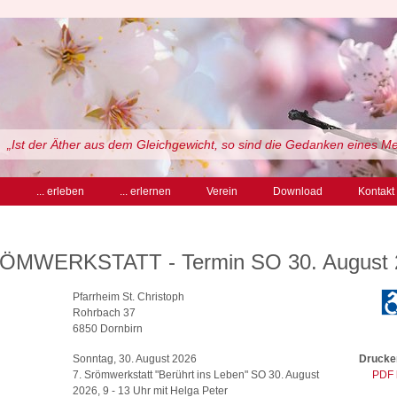
„Ist der Äther aus dem Gleichgewicht, so sind die Gedanken eines M
n
... erleben
... erlernen
Verein
Download
Kontakt
RÖMWERKSTATT - Termin SO 30. August 
Pfarrheim St. Christoph
Rohrbach 37
6850 Dornbirn
Sonntag, 30. August 2026
Drucken
7. Srömwerkstatt "Berührt ins Leben" SO 30. August
PDF 
2026, 9 - 13 Uhr mit Helga Peter