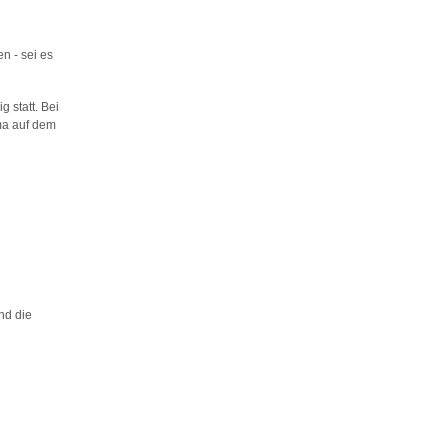
n - sei es
g statt. Bei
ma auf dem
nd die