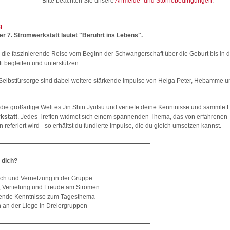
Bitte beachten Sie unsere
Anmelde- und Stornobedingungen
.
g
r 7. Strömwerkstatt lautet "Berührt ins Lebens".
die faszinierende Reise vom Beginn der Schwangerschaft über die Geburt bis in di
 begleiten und unterstützen.
elbstfürsorge sind dabei weitere stärkende Impulse von Helga Peter, Hebamme u
 die großartige Welt es Jin Shin Jyutsu und vertiefe deine Kenntnisse und sammle 
kstatt
. Jedes Treffen widmet sich einem spannenden Thema, das von erfahrenen
n referiert wird - so erhältst du fundierte Impulse, die du gleich umsetzen kannst.
 dich?
ch und Vernetzung in der Gruppe
t, Vertiefung und Freude am Strömen
ende Kenntnisse zum Tagesthema
 an der Liege in Dreiergruppen