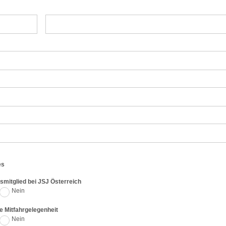
es
nsmitglied bei JSJ Österreich
Nein
e Mitfahrgelegenheit
Nein