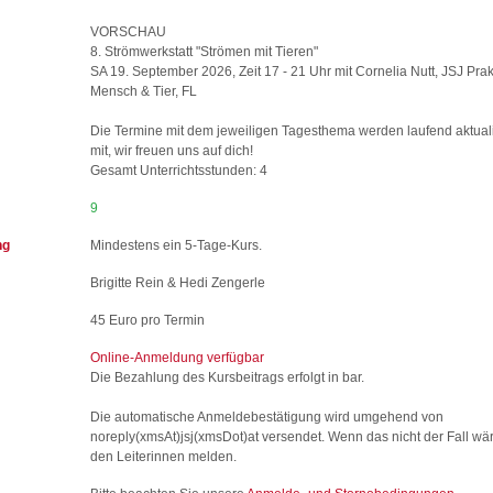
VORSCHAU
8. Strömwerkstatt "Strömen mit Tieren"
SA 19. September 2026, Zeit 17 - 21 Uhr mit Cornelia Nutt, JSJ Prakt
Mensch & Tier, FL
Die Termine mit dem jeweiligen Tagesthema werden laufend aktuali
mit, wir freuen uns auf dich!
Gesamt Unterrichtsstunden: 4
9
ng
Mindestens ein 5-Tage-Kurs.
Brigitte Rein & Hedi Zengerle
45 Euro pro Termin
Online-Anmeldung verfügbar
Die Bezahlung des Kursbeitrags erfolgt in bar.
Die automatische Anmeldebestätigung wird umgehend von
noreply(xmsAt)jsj(xmsDot)at
versendet. Wenn das nicht der Fall wäre
den Leiterinnen melden.