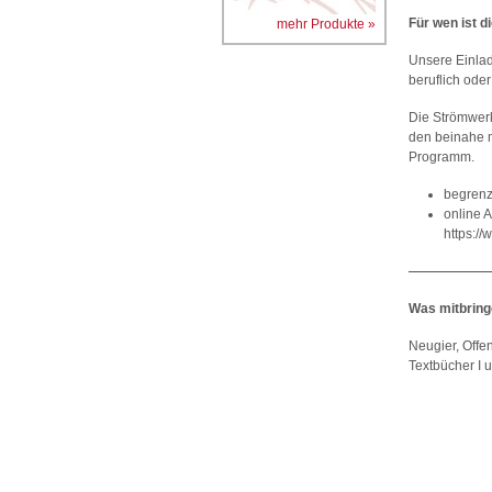
Für wen ist d
mehr Produkte »
Unsere Einlad
beruflich oder
Die Strömwerks
den beinahe m
Programm.
begrenz
online 
https://
Was mitbrin
Neugier, Offe
Textbücher I u