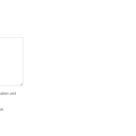
gaben und
se.