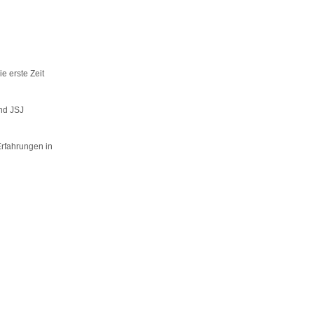
e erste Zeit
nd JSJ
Erfahrungen in