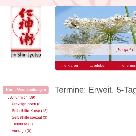
„Es gibt 
... erklären
... erleben
... erlerne
Termine: Erweit. 5-Ta
Kurse/Veranstaltungen
(aktiv)
JSJ für mich (39)
Praxisgruppen (8)
Selbsthilfe-Kurse (18)
Selbsthilfe spezial (3)
Tierkurse (3)
Vorträge (0)