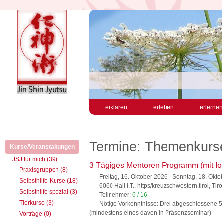
... erklären
... erleben
... erlerne
Termine: Themenkurs
Kurse/Veranstaltungen
(aktiv)
JSJ für mich (39)
3 Tägiges Mentoren Programm (mit Io
Praxisgruppen (8)
Freitag, 16. Oktober 2026 - Sonntag, 18. Okt
Selbsthilfe-Kurse (18)
6060 Hall i.T., https/kreuzschwestern.tirol, Tiro
Selbsthilfe spezial (3)
Teilnehmer:
6 / 16
Tierkurse (3)
Nötige Vorkenntnisse: Drei abgeschlossene 5
(mindestens eines davon in Präsenzseminar)
Vorträge (0)