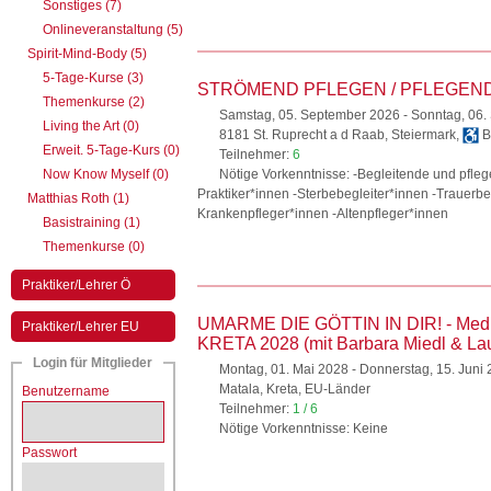
Sonstiges (7)
Onlineveranstaltung (5)
Spirit-Mind-Body (5)
5-Tage-Kurse (3)
STRÖMEND PFLEGEN / PFLEGEND S
Themenkurse (2)
Samstag, 05. September 2026 - Sonntag, 06
Living the Art (0)
8181 St. Ruprecht a d Raab, Steiermark,
Ba
Erweit. 5-Tage-Kurs (0)
Teilnehmer:
6
Now Know Myself (0)
Nötige Vorkenntnisse: -Begleitende und pfleg
Praktiker*innen -Sterbebegleiter*innen -Trauerbe
Matthias Roth (1)
Krankenpfleger*innen -Altenpfleger*innen
Basistraining (1)
Themenkurse (0)
Praktiker/Lehrer Ö
UMARME DIE GÖTTIN IN DIR! - Medita
Praktiker/Lehrer EU
KRETA 2028 (mit Barbara Miedl & La
Login für Mitglieder
Montag, 01. Mai 2028 - Donnerstag, 15. Juni
Matala, Kreta, EU-Länder
Benutzername
Teilnehmer:
1 / 6
Nötige Vorkenntnisse: Keine
Passwort