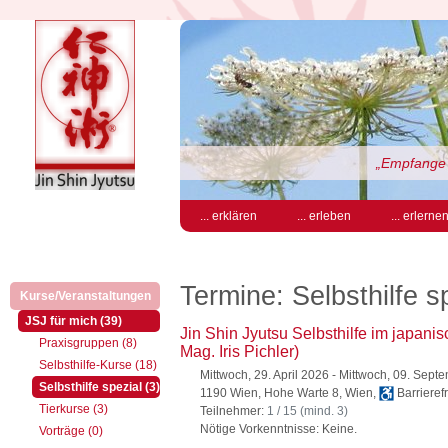
„Empfange 
... erklären
... erleben
... erlerne
Termine: Selbsthilfe s
Kurse/Veranstaltungen
(aktiv)
(aktiv)
JSJ für mich (39)
Jin Shin Jyutsu Selbsthilfe im japan
Praxisgruppen (8)
Mag. Iris Pichler)
Selbsthilfe-Kurse (18)
Mittwoch, 29. April 2026 - Mittwoch, 09. Sep
(aktiv)
Selbsthilfe spezial (3)
1190 Wien, Hohe Warte 8, Wien,
Barrierefr
Tierkurse (3)
Teilnehmer:
1 / 15 (mind. 3)
Nötige Vorkenntnisse: Keine.
Vorträge (0)