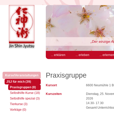
„Der einzige At
... erklären
... erleben
... erlerne
Praxisgruppe
Kurse/Veranstaltungen
(aktiv)
(aktiv)
JSJ für mich (39)
Kursort
6600 Neumühle 1 B
(aktiv)
Praxisgruppen (8)
Selbsthilfe-Kurse (18)
Kurszeiten
Dienstag, 25. Nove
Selbsthilfe spezial (3)
2026
14.30- 17.30
Tierkurse (3)
Gesamt Unterrichtss
Vorträge (0)