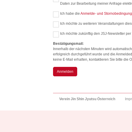
Daten zur Bearbeitung meiner Anfrage elekt
Ich habe die
Anmelde- und Stornobedingun
Ich möchte zu weiteren Veranstaltungen diese
Ich möchte zukünftig den JSJ-Newsletter per 
Bestätigungsmail:
Innerhalb der nächsten Minuten wird automatisch
erfolgreich durchgeführt wurde und die Anmelded
keine E-Mail erhalten, kontaktieren Sie bitte di
Anmelden
Verein Jin Shin Jyutsu Österreich
Imp