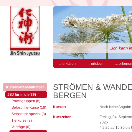
„Ich kann i
... erklären
... erleben
... erlerne
STRÖMEN & WANDER
Kurse/Veranstaltungen
(aktiv)
BERGEN
(aktiv)
JSJ für mich (39)
Praxisgruppen (8)
Kursort
Noch keine Angabe
Selbsthilfe-Kurse (18)
Selbsthilfe spezial (3)
Kurszeiten
Freitag, 04. Septem
Tierkurse (3)
2026
Vorträge (0)
4.9.26 ab 15:30 bis