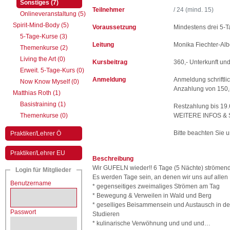
(aktiv)
Sonstiges (7)
Teilnehmer
/ 24 (mind. 15)
Onlineveranstaltung (5)
Spirit-Mind-Body (5)
Voraussetzung
Mindestens drei 5-T
5-Tage-Kurse (3)
Leitung
Monika Fiechter-Albe
Themenkurse (2)
Living the Art (0)
Kursbeitrag
360,- Unterkunft un
Erweit. 5-Tage-Kurs (0)
Anmeldung
Anmeldung schriftli
Now Know Myself (0)
Anzahlung von 150,- 
Matthias Roth (1)
Basistraining (1)
Restzahlung bis 19
Themenkurse (0)
WEITERE INFOS 
Bitte beachten Sie 
Praktiker/Lehrer Ö
Praktiker/Lehrer EU
Beschreibung
Wir GUFELN wieder!! 6 Tage (5 Nächte) strömend
Login für Mitglieder
Es werden Tage sein, an denen wir uns auf alle
Benutzername
* gegenseitiges zweimaliges Strömen am Tag
* Bewegung & Verweilen in Wald und Berg
* geselliges Beisammensein und Austausc
Passwort
Studieren
* kulinarische Verwöhnung und und und…