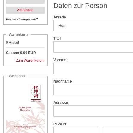
Daten zur Person
Anmelden
Anrede
Passwort vergessen?
Warenkorb
Titel
0
Artikel
Gesamt
0,00
EUR
Vorname
Zum Warenkorb »
Webshop
Nachname
Adresse
PLZ/Ort