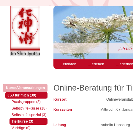
„Ich bi
... erklären
... erleben
... erlerne
Online-Beratung für T
Kurse/Veranstaltungen
(aktiv)
(aktiv)
JSJ für mich (39)
Kursort
Onlineveranstal
Praxisgruppen (8)
Selbsthilfe-Kurse (18)
Kurszeiten
Mittwoch, 07. Janua
Selbsthilfe spezial (3)
(aktiv)
Tierkurse (3)
Leitung
Isabella Habsburg
Vorträge (0)