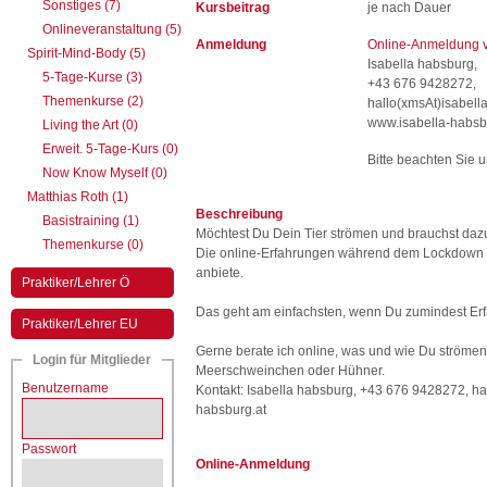
Sonstiges (7)
Kursbeitrag
je nach Dauer
Onlineveranstaltung (5)
Anmeldung
Online-Anmeldung v
Spirit-Mind-Body (5)
Isabella habsburg,
5-Tage-Kurse (3)
+43 676 9428272,
Themenkurse (2)
hallo(xmsAt)isabel
www.isabella-habsb
Living the Art (0)
Erweit. 5-Tage-Kurs (0)
Bitte beachten Sie 
Now Know Myself (0)
Matthias Roth (1)
Beschreibung
Basistraining (1)
Möchtest Du Dein Tier strömen und brauchst daz
Themenkurse (0)
Die online-Erfahrungen während dem Lockdown war
anbiete.
Praktiker/Lehrer Ö
Das geht am einfachsten, wenn Du zumindest Erfah
Praktiker/Lehrer EU
Gerne berate ich online, was und wie Du strömen k
Login für Mitglieder
Meerschweinchen oder Hühner.
Benutzername
Kontakt: Isabella habsburg, +43 676 9428272,
ha
habsburg.at
Passwort
Online-Anmeldung