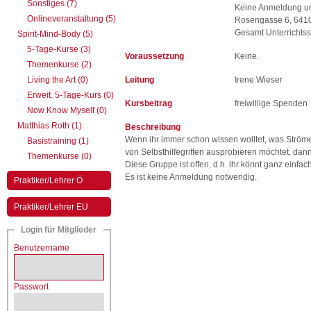
Sonstiges (7)
Keine Anmeldung un
Onlineveranstaltung (5)
Rosengasse 6, 6410
Gesamt Unterrichtss
Spirit-Mind-Body (5)
5-Tage-Kurse (3)
Voraussetzung
Keine.
Themenkurse (2)
Living the Art (0)
Leitung
Irene Wieser
Erweit. 5-Tage-Kurs (0)
Kursbeitrag
freiwillige Spenden
Now Know Myself (0)
Matthias Roth (1)
Beschreibung
Wenn ihr immer schon wissen wolltet, was Ström
Basistraining (1)
von Selbsthilfegriffen ausprobieren möchtet, dan
Themenkurse (0)
Diese Gruppe ist offen, d.h. ihr könnt ganz einfa
Es ist keine Anmeldung notwendig.
Praktiker/Lehrer Ö
Praktiker/Lehrer EU
Login für Mitglieder
Benutzername
Passwort