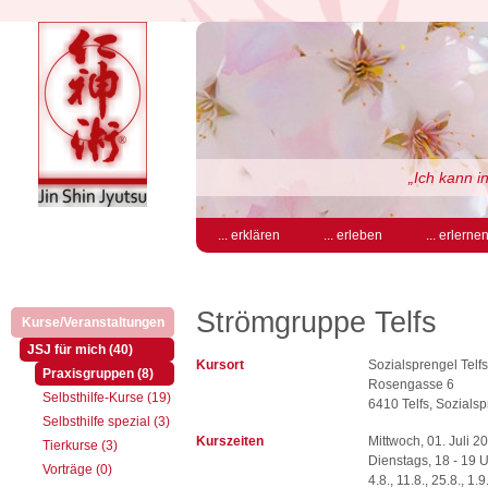
„Ich kann i
... erklären
... erleben
... erlerne
Strömgruppe Telfs
Kurse/Veranstaltungen
(aktiv)
(aktiv)
JSJ für mich (40)
Kursort
Sozialsprengel Telf
(aktiv)
Praxisgruppen (8)
Rosengasse 6
Selbsthilfe-Kurse (19)
6410 Telfs, Sozials
Selbsthilfe spezial (3)
Kurszeiten
Mittwoch, 01. Juli 
Tierkurse (3)
Dienstags, 18 - 19 
Vorträge (0)
4.8., 11.8., 25.8., 1.9