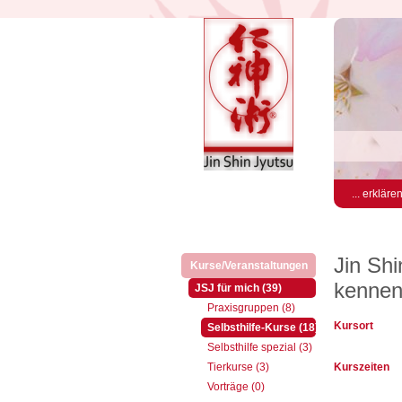
... erkläre
Jin Shi
Kurse/Veranstaltungen
(aktiv)
kennen 
(aktiv)
JSJ für mich (39)
Praxisgruppen (8)
Kursort
(aktiv)
Selbsthilfe-Kurse (18)
Selbsthilfe spezial (3)
Tierkurse (3)
Kurszeiten
Vorträge (0)