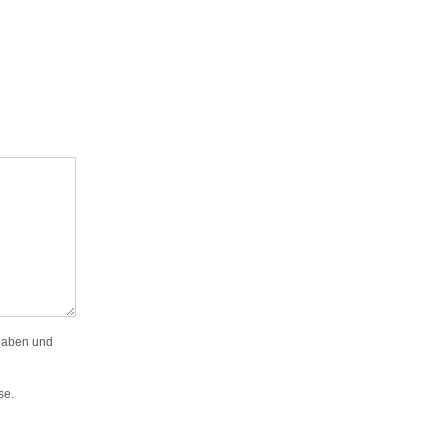
gaben und
se.