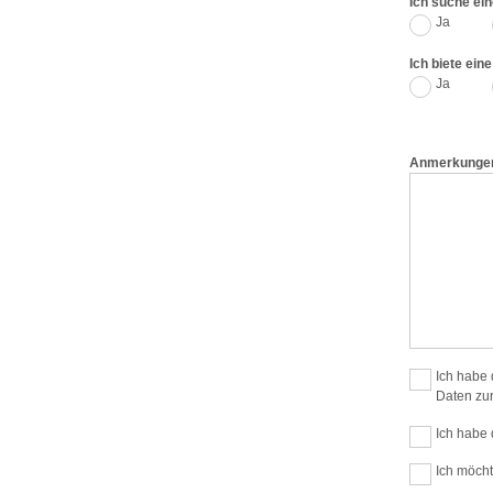
Ich suche ein
Ja
Ich biete ein
Ja
Anmerkunge
Ich habe
Daten zur
Ich habe 
Ich möcht