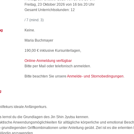
Freitag, 23 Oktober 2026 von 16 bis 20 Uhr
Gesamt Unterrichtsstunden: 12
/ 7 (mind. 3)
ng
Keine.
Maria Buchmayer
190,00 € inklusive Kursunterlagen,
Online-Anmeldung verfügbar
Bitte per Mail oder telefonisch anmelden.
Bitte beachten Sie unsere
Anmelde- und Stornobedingungen
.
g
hilfekurs ideale Anfängerkurs.
s lernst du die Grundlagen des Jin Shin Jyutsu kennen.
ktische Anwendungsmöglichkeiten für alltägliche körperliche und emotional Bes
e grundlegenden Griffkombinationen unter Anleitung geübt. Ziel ist es die erlernten
bständig anzuwenden.