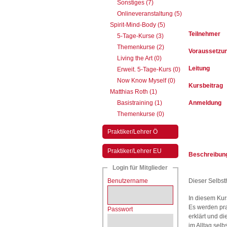
Sonstiges (7)
Onlineveranstaltung (5)
Spirit-Mind-Body (5)
Teilnehmer
5-Tage-Kurse (3)
Themenkurse (2)
Voraussetzu
Living the Art (0)
Leitung
Erweit. 5-Tage-Kurs (0)
Now Know Myself (0)
Kursbeitrag
Matthias Roth (1)
Basistraining (1)
Anmeldung
Themenkurse (0)
Praktiker/Lehrer Ö
Praktiker/Lehrer EU
Beschreibun
Login für Mitglieder
Benutzername
Dieser Selbst
In diesem Kur
Es werden pra
Passwort
erklärt und di
im Alltag sel