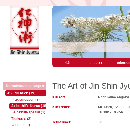
... erklären
... erleben
... erlerne
The Art of Jin Shin 
Kurse/Veranstaltungen
(aktiv)
(aktiv)
JSJ für mich (39)
Kursort
Noch keine Angabe
Praxisgruppen (8)
(aktiv)
Selbsthilfe-Kurse (18)
Kurszeiten
Mittwoch, 02. April
Selbsthilfe spezial (3)
18.30h - 19.45h
Tierkurse (3)
Teilnehmer
12
Vorträge (0)