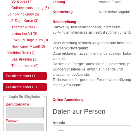
Sonstiges (7)
Leitung
Andrea Eckert
Onlineveranstaltung (5)
Kursbeitrag
Noch keine Angabe
Spirit-Mind-Body (5)
5-Tage-Kurse (3)
Beschreibung
Themenkurse (2)
Kurzweilig, tiefenentspannend, interessant.
75 Minuten intensives sich selbst strömen unter A
Living the Art (0)
Erweit. 5-Tage-Kurs (0)
Unter Anleitung strömen wir gemeinsam bestimm
Now Know Myself (0)
Themen-Schwerpunkt.
Matthias Roth (1)
Dazu erkläre ich Zusammenhänge aus dem Leben
vertiefen.
Basistraining (1)
Da sich die Energie -auch online !!- potenziert,
Themenkurse (0)
wundervoll intensive, entschleunigende und
entspannende Abende.
Praktiker/Lehrer Ö
Technische Infos gerne per Email * Unterstützung
online(xmsDot)de
Praktiker/Lehrer EU
Login für Mitglieder
Online-Anmeldung
Benutzername
Daten zur Person
Passwort
Anrede