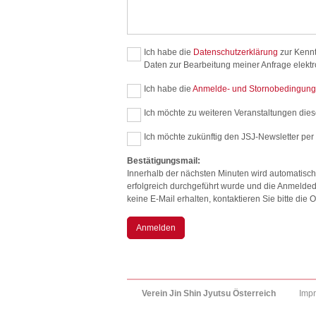
Ich habe die
Datenschutzerklärung
zur Kenn
Daten zur Bearbeitung meiner Anfrage elekt
Ich habe die
Anmelde- und Stornobedingun
Ich möchte zu weiteren Veranstaltungen diese
Ich möchte zukünftig den JSJ-Newsletter per 
Bestätigungsmail:
Innerhalb der nächsten Minuten wird automatisch
erfolgreich durchgeführt wurde und die Anmelded
keine E-Mail erhalten, kontaktieren Sie bitte di
Anmelden
Verein Jin Shin Jyutsu Österreich
Imp