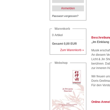
Anmelden
Passwort vergessen?
Warenkorb
0
Artikel
Beschreibun
„Im Einklang 
Gesamt
0,00
EUR
Zum Warenkorb »
Musik erschaff
An diesem Ver
Licht & Jin S
Webshop
berühren. Da
zur inneren H
Wir freuen un
Doris Grellma
Für den Vorst
Online-Anme