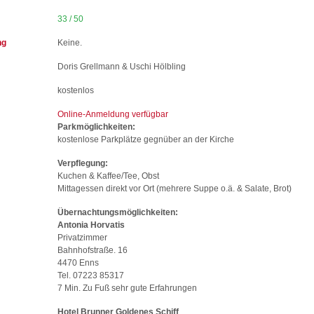
33 / 50
ng
Keine.
Doris Grellmann & Uschi Hölbling
kostenlos
Online-Anmeldung verfügbar
Parkmöglichkeiten:
kostenlose Parkplätze gegnüber an der Kirche
Verpflegung:
Kuchen & Kaffee/Tee, Obst
Mittagessen direkt vor Ort (mehrere Suppe o.ä. & Salate, Brot)
Übernachtungsmöglichkeiten:
Antonia Horvatis
Privatzimmer
Bahnhofstraße. 16
4470 Enns
Tel. 07223 85317
7 Min. Zu Fuß sehr gute Erfahrungen
Hotel Brunner Goldenes Schiff