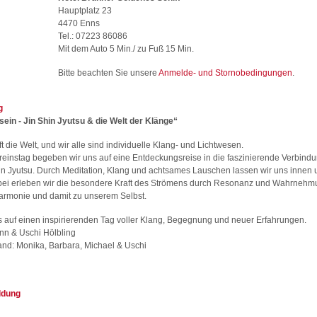
Hauptplatz 23
4470 Enns
Tel.: 07223 86086
Mit dem Auto 5 Min./ zu Fuß 15 Min.
Bitte beachten Sie unsere
Anmelde- und Stornobedingungen
.
g
sein - Jin Shin Jyutsu & die Welt der Klänge“
t die Welt, und wir alle sind individuelle Klang- und Lichtwesen.
einstag begeben wir uns auf eine Entdeckungsreise in die faszinierende Verbindu
hin Jyutsu. Durch Meditation, Klang und achtsames Lauschen lassen wir uns innen
bei erleben wir die besondere Kraft des Strömens durch Resonanz und Wahrnehmu
armonie und damit zu unserem Selbst.
s auf einen inspirierenden Tag voller Klang, Begegnung und neuer Erfahrungen.
nn & Uschi Hölbling
and: Monika, Barbara, Michael & Uschi
ldung