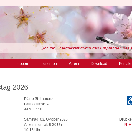
„Ich bin Energiekraft durch das Empfangen des 
n
... erleben
... erlernen
Verein
Download
Kontakt
stag 2026
Pfarre St. Laurenz
Lauriacumstr. 4
4470 Enns
Samstag, 03. Oktober 2026
Drucken
Ankommen: ab 9.30 Uhr
PDF 
10-16 Uhr