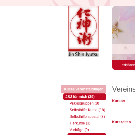
... erkläre
Verein
Kurse/Veranstaltungen
(aktiv)
(aktiv)
JSJ für mich (39)
Kursort
Praxisgruppen (8)
Selbsthilfe-Kurse (18)
Selbsthilfe spezial (3)
Kurszeiten
Tierkurse (3)
Vorträge (0)